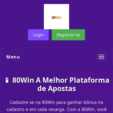
Login
Registrar-se
Menu
📱 80Win A Melhor Plataforma
de Apostas
Cadastre-se na 80Win para ganhar bônus no
cadastro e em cada recarga. Com a 80Win, você