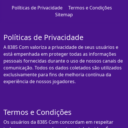
Políticas de Privacidade
Termos e Condições
Sitemap
Políticas de Privacidade
A 8385 Com valoriza a privacidade de seus usuários e
está empenhada em proteger todas as informações
pessoais fornecidas durante o uso de nossos canais de
comunicação. Todos os dados coletados são utilizados
exclusivamente para fins de melhoria contínua da
experiência de nossos jogadores.
Termos e Condições
Os usuários da 8385 Com concordam em respeitar