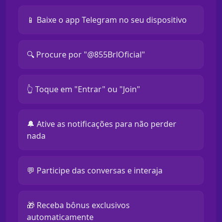
📱 Baixe o app Telegram no seu dispositivo
🔍 Procure por "@855BrlOficial"
👆 Toque em "Entrar" ou "Join"
🔔 Ative as notificações para não perder
nada
💬 Participe das conversas e interaja
🎁 Receba bônus exclusivos
automaticamente