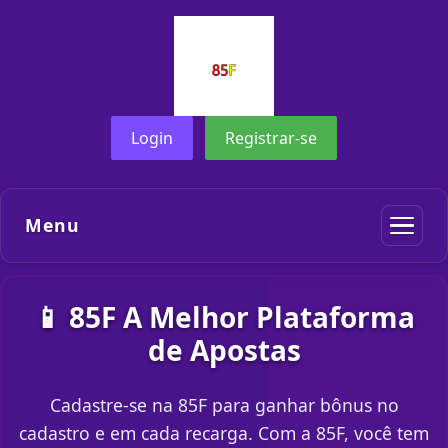
Login
Registrar-se
Menu
📱 85F A Melhor Plataforma
de Apostas
Cadastre-se na 85F para ganhar bônus no
cadastro e em cada recarga. Com a 85F, você tem