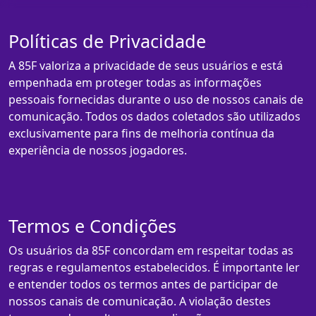
Políticas de Privacidade
A 85F valoriza a privacidade de seus usuários e está
empenhada em proteger todas as informações
pessoais fornecidas durante o uso de nossos canais de
comunicação. Todos os dados coletados são utilizados
exclusivamente para fins de melhoria contínua da
experiência de nossos jogadores.
Termos e Condições
Os usuários da 85F concordam em respeitar todas as
regras e regulamentos estabelecidos. É importante ler
e entender todos os termos antes de participar de
nossos canais de comunicação. A violação destes