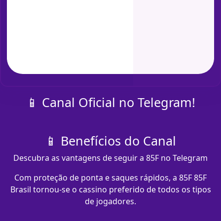
📱 Canal Oficial no Telegram!
📱 Benefícios do Canal
Descubra as vantagens de seguir a 85F no Telegram
Com proteção de ponta e saques rápidos, a 85F 85F
Brasil tornou-se o cassino preferido de todos os tipos
de jogadores.