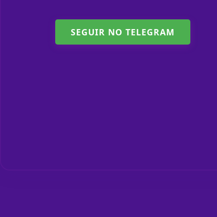
SEGUIR NO TELEGRAM