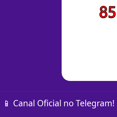
📱 Canal Oficial no Telegram!