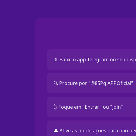
📱 Baixe o app Telegram no seu disp
🔍 Procure por "@85Pg APPOficial"
👆 Toque em "Entrar" ou "Join"
🔔 Ative as notificações para não p