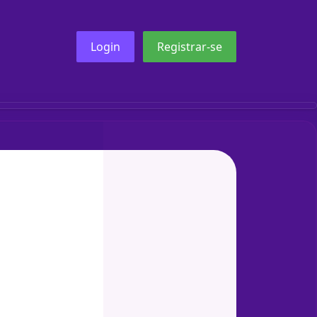
Login
Registrar-se