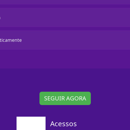
a
aticamente
SEGUIR AGORA
Acessos