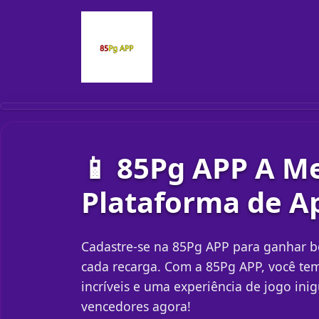
📱 85Pg APP A M
Plataforma de A
Cadastre-se na 85Pg APP para ganhar b
cada recarga. Com a 85Pg APP, você te
incríveis e uma experiência de jogo inig
vencedores agora!