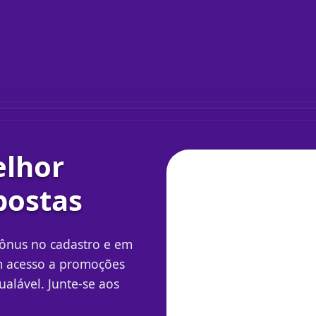
elhor
postas
ônus no cadastro e em
m acesso a promoções
ualável. Junte-se aos