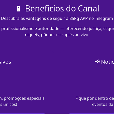
📱 Benefícios do Canal
Descubra as vantagens de seguir a 85Pg APP no Telegram
e profissionalismo e autoridade — oferecendo justiça, seg
níqueis, pôquer e crupiês ao vivo.
sivos
📢 Notí
m, promoções especiais
Fique por dentro d
s únicos!
eventos da