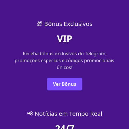
🎁 Bônus Exclusivos
VIP
Receba bônus exclusivos do Telegram,
promoções especiais e códigos promocionais
únicos!
Ver Bônus
📢 Notícias em Tempo Real
24/7