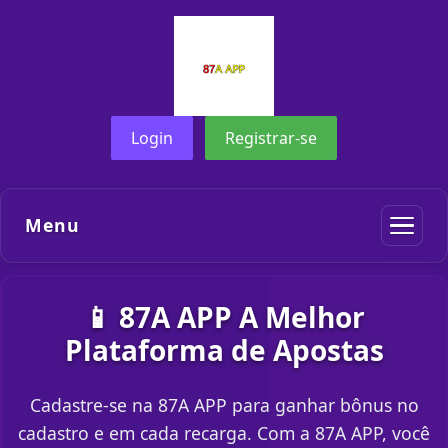
Login
Registrar-se
Menu
📱 87A APP A Melhor
Plataforma de Apostas
Cadastre-se na 87A APP para ganhar bônus no
cadastro e em cada recarga. Com a 87A APP, você