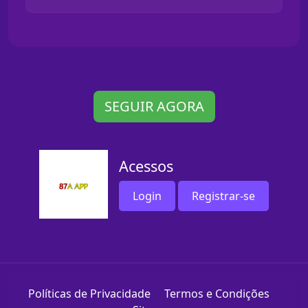
SEGUIR AGORA
Acessos
Login
Registrar-se
Políticas de Privacidade
Termos e Condições