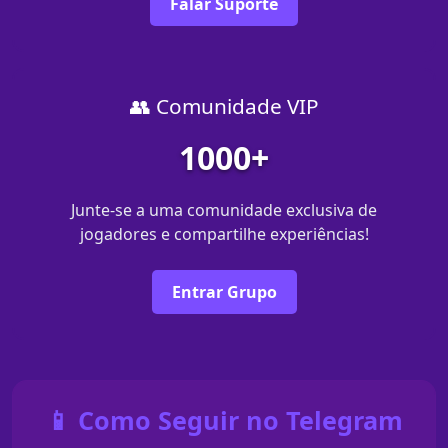
Falar Suporte
👥 Comunidade VIP
1000+
Junte-se a uma comunidade exclusiva de
jogadores e compartilhe experiências!
Entrar Grupo
📱 Como Seguir no Telegram