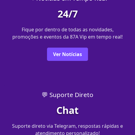
24/7
Fique por dentro de todas as novidades,
promoções e eventos da 87A Vip em tempo real!
Ver Notícias
💬 Suporte Direto
Chat
Suporte direto via Telegram, respostas rápidas e
atendimento personalizado!