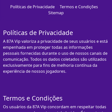
Políticas de Privacidade
Termos e Condições
Sitemap
Políticas de Privacidade
A 87A Vip valoriza a privacidade de seus usuários e está
empenhada em proteger todas as informações
pessoais fornecidas durante o uso de nossos canais de
comunicação. Todos os dados coletados são utilizados
exclusivamente para fins de melhoria contínua da
experiência de nossos jogadores.
Termos e Condições
Os usuários da 87A Vip concordam em respeitar todas