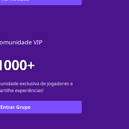
Comunidade VIP
1000+
unidade exclusiva de jogadores e
rtilhe experiências!
Entrar Grupo