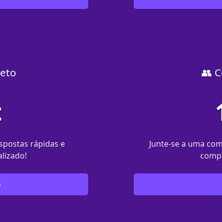
reto
👥 
t
espostas rápidas e
Junte-se a uma com
lizado!
compa
e