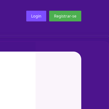
Login
Registrar-se