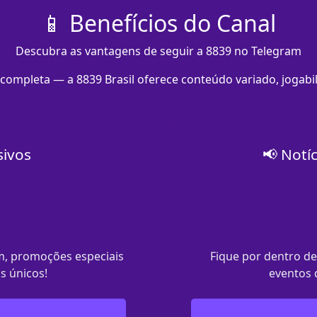
📱 Benefícios do Canal
Descubra as vantagens de seguir a 8839 no Telegram
completa — a 8839 Brasil oferece conteúdo variado, jogabi
sivos
📢 Notí
m, promoções especiais
Fique por dentro d
s únicos!
eventos 