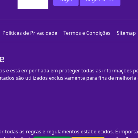
Políticas de Privacidade
Termos e Condições
Sitemap
de
rios e está empenhada em proteger todas as informações p
tados são utilizados exclusivamente para fins de melhoria
 todas as regras e regulamentos estabelecidos. É importa