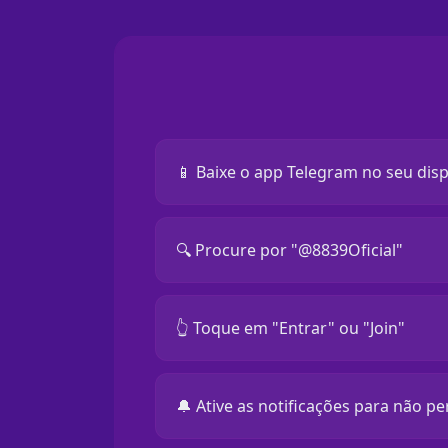
📱 Baixe o app Telegram no seu disp
🔍 Procure por "@8839Oficial"
👆 Toque em "Entrar" ou "Join"
🔔 Ative as notificações para não p