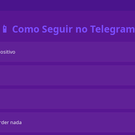
📱 Como Seguir no Telegram
ositivo
erder nada