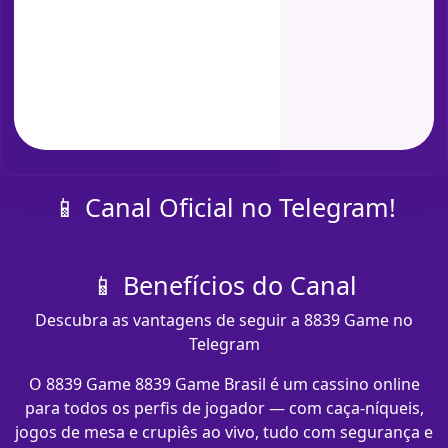
📱 Canal Oficial no Telegram!
📱 Benefícios do Canal
Descubra as vantagens de seguir a 8839 Game no
Telegram
O 8839 Game 8839 Game Brasil é um cassino online
para todos os perfis de jogador — com caça-níqueis,
jogos de mesa e crupiês ao vivo, tudo com segurança e