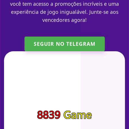
você tem acesso a promoções incríveis e uma
experiência de jogo inigualável. Junte-se aos
vencedores agora!
SEGUIR NO TELEGRAM