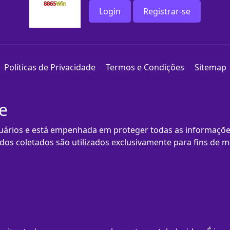
Login
Registrar-se
Políticas de Privacidade
Termos e Condições
Sitemap
de
suários e está empenhada em proteger todas as informaçõe
os coletados são utilizados exclusivamente para fins de m