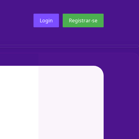
Login
Registrar-se