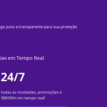
ogo justo e transparente para sua proteção
cias em Tempo Real
24/7
e todas as novidades, promoções e
 8865Win em tempo real!