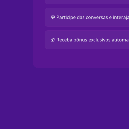
💬 Participe das conversas e interaj
🎁 Receba bônus exclusivos autom