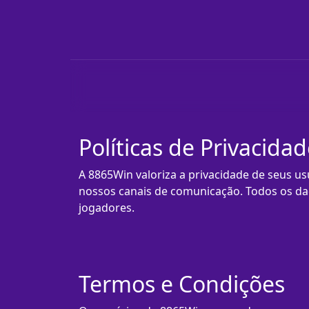
Políticas de Privacida
A 8865Win valoriza a privacidade de seus u
nossos canais de comunicação. Todos os dad
jogadores.
Termos e Condições