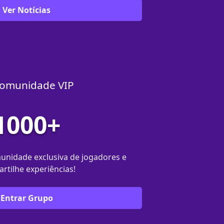
Ver Notícias
Comunidade VIP
1000+
unidade exclusiva de jogadores e
rtilhe experiências!
Entrar Grupo