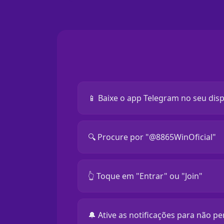
📱 Baixe o app Telegram no seu disp
🔍 Procure por "@8865WinOficial"
👆 Toque em "Entrar" ou "Join"
🔔 Ative as notificações para não p