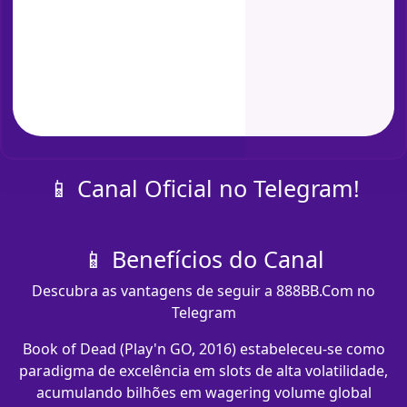
📱 Canal Oficial no Telegram!
📱 Benefícios do Canal
Descubra as vantagens de seguir a 888BB.Com no
Telegram
Book of Dead (Play'n GO, 2016) estabeleceu-se como
paradigma de excelência em slots de alta volatilidade,
acumulando bilhões em wagering volume global