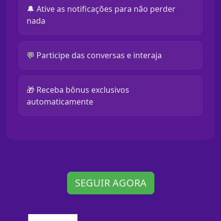
🔔 Ative as notificações para não perder
nada
💬 Participe das conversas e interaja
🎁 Receba bônus exclusivos
automaticamente
SEGUIR AGORA