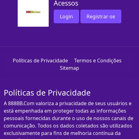
Acessos
Login
Registrar-se
Políticas de Privacidade
Termos e Condições
Sitemap
Políticas de Privacidade
A 888BB.Com valoriza a privacidade de seus usuários e
está empenhada em proteger todas as informações
pessoais fornecidas durante o uso de nossos canais de
comunicação. Todos os dados coletados são utilizados
exclusivamente para fins de melhoria contínua da