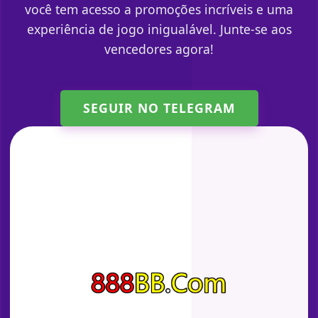
você tem acesso a promoções incríveis e uma
experiência de jogo inigualável. Junte-se aos
vencedores agora!
SEGUIR NO TELEGRAM