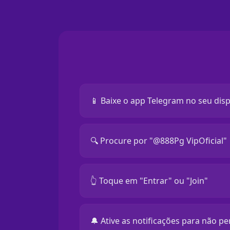
📱 Baixe o app Telegram no seu disp
🔍 Procure por "@888Pg VipOficial"
👆 Toque em "Entrar" ou "Join"
🔔 Ative as notificações para não p