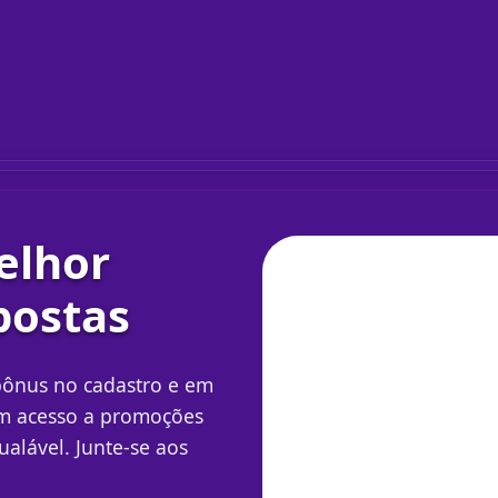
elhor
postas
bônus no cadastro e em
em acesso a promoções
ualável. Junte-se aos