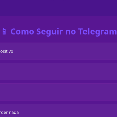
📱 Como Seguir no Telegram
ositivo
erder nada