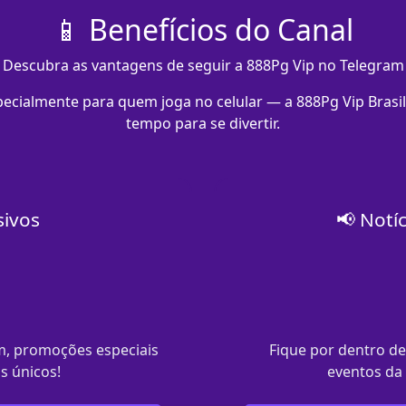
📱 Benefícios do Canal
Descubra as vantagens de seguir a 888Pg Vip no Telegram
pecialmente para quem joga no celular — a 888Pg Vip Bras
tempo para se divertir.
sivos
📢 Notí
m, promoções especiais
Fique por dentro d
s únicos!
eventos da