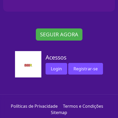
SEGUIR AGORA
Acessos
Login
Registrar-se
Políticas de Privacidade
Termos e Condições
Sitemap