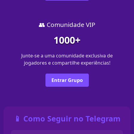
👥 Comunidade VIP
1000+
Junte-se a uma comunidade exclusiva de
jogadores e compartilhe experiências!
Entrar Grupo
📱 Como Seguir no Telegram