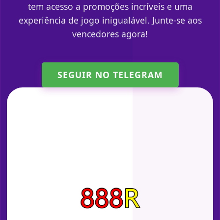
tem acesso a promoções incríveis e uma
experiência de jogo inigualável. Junte-se aos
vencedores agora!
SEGUIR NO TELEGRAM