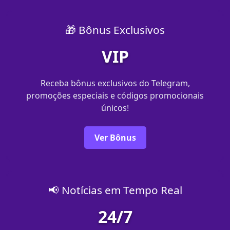
🎁 Bônus Exclusivos
VIP
Receba bônus exclusivos do Telegram,
promoções especiais e códigos promocionais
únicos!
Ver Bônus
📢 Notícias em Tempo Real
24/7