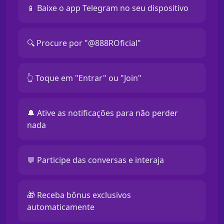
📱 Baixe o app Telegram no seu dispositivo
🔍 Procure por "@888ROficial"
👆 Toque em "Entrar" ou "Join"
🔔 Ative as notificações para não perder
nada
💬 Participe das conversas e interaja
🎁 Receba bônus exclusivos
automaticamente