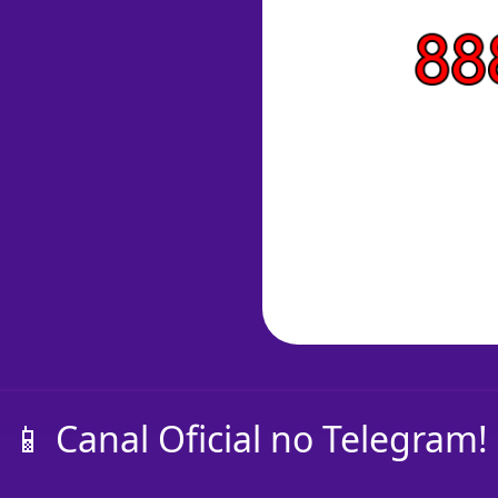
📱 Canal Oficial no Telegram!