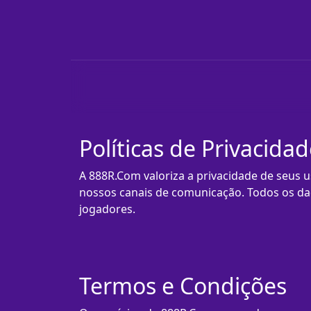
Políticas de Privacida
A 888R.Com valoriza a privacidade de seus
nossos canais de comunicação. Todos os dad
jogadores.
Termos e Condições