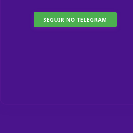
SEGUIR NO TELEGRAM