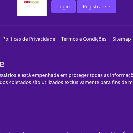
Login
Registrar-se
Políticas de Privacidade
Termos e Condições
Sitemap
de
 usuários e está empenhada em proteger todas as informaçõ
os coletados são utilizados exclusivamente para fins de m