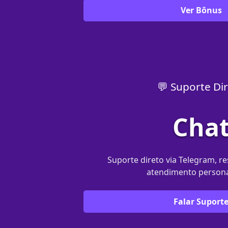
Ver Bônus
💬 Suporte Di
Cha
Suporte direto via Telegram, r
atendimento persona
Falar Suport