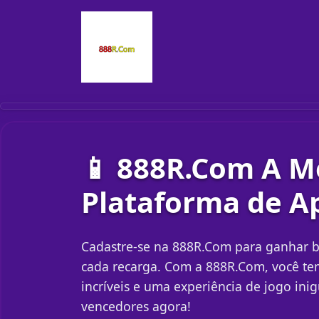
📱 888R.Com A M
Plataforma de A
Cadastre-se na 888R.Com para ganhar 
cada recarga. Com a 888R.Com, você t
incríveis e uma experiência de jogo inig
vencedores agora!