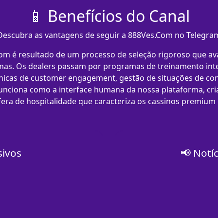
📱 Benefícios do Canal
Descubra as vantagens de seguir a 888Ves.Com no Telegra
Com é resultado de um processo de seleção rigoroso que av
iomas. Os dealers passam por programas de treinamento int
cas de customer engagement, gestão de situações de conf
funciona como a interface humana da nossa plataforma, cr
ra de hospitalidade que caracteriza os cassinos premium
sivos
📢 Notí