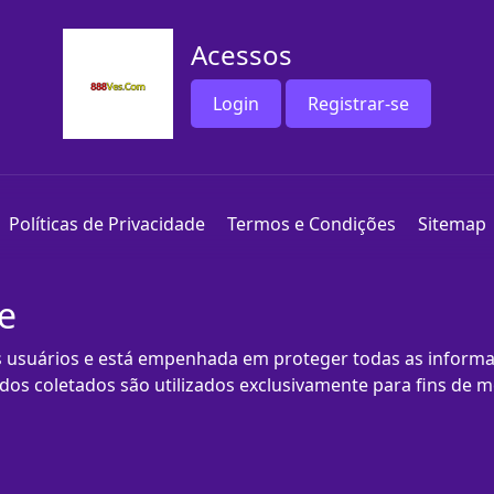
Acessos
Login
Registrar-se
Políticas de Privacidade
Termos e Condições
Sitemap
de
us usuários e está empenhada em proteger todas as informa
os coletados são utilizados exclusivamente para fins de m