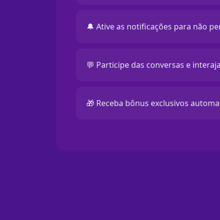
🔔 Ative as notificações para não p
💬 Participe das conversas e interaj
🎁 Receba bônus exclusivos autom