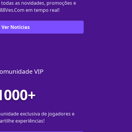
e todas as novidades, promoções e
888Ves.Com em tempo real!
Ver Notícias
Comunidade VIP
1000+
unidade exclusiva de jogadores e
rtilhe experiências!