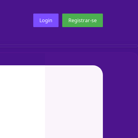
Login
Registrar-se