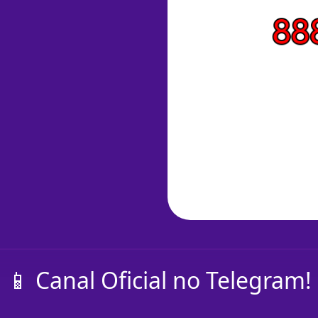
📱 Canal Oficial no Telegram!