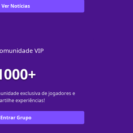
Ver Notícias
Comunidade VIP
1000+
unidade exclusiva de jogadores e
rtilhe experiências!
Entrar Grupo