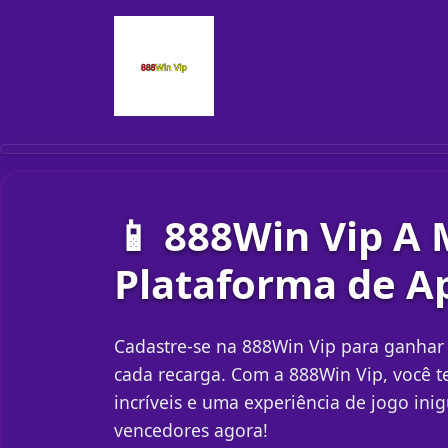
📱 888Win Vip A
Plataforma de A
Cadastre-se na 888Win Vip para ganhar
cada recarga. Com a 888Win Vip, você 
incríveis e uma experiência de jogo inig
vencedores agora!