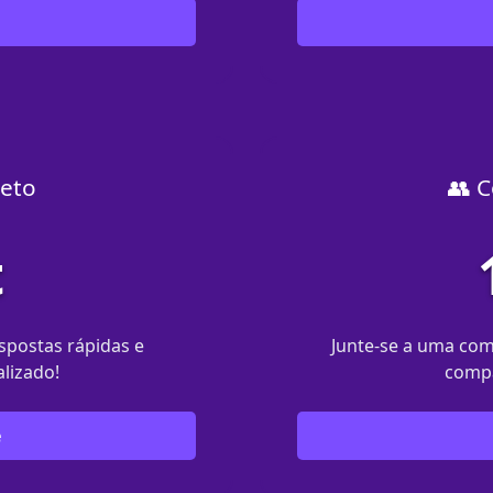
reto
👥 
t
espostas rápidas e
Junte-se a uma com
lizado!
compa
e