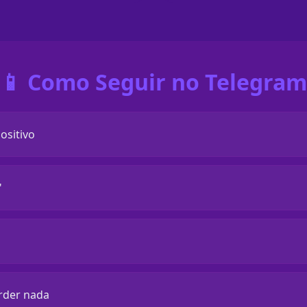
📱 Como Seguir no Telegram
ositivo
"
erder nada