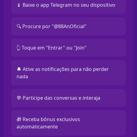
📱 Baixe o app Telegram no seu dispositivo
🔍 Procure por "@88AnOficial"
👆 Toque em "Entrar" ou "Join"
🔔 Ative as notificações para não perder
nada
💬 Participe das conversas e interaja
🎁 Receba bônus exclusivos
automaticamente