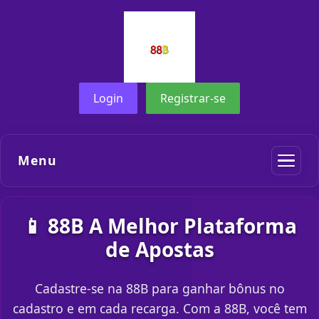
Login
Registrar-se
Menu
📱 88B A Melhor Plataforma
de Apostas
Cadastre-se na 88B para ganhar bônus no
cadastro e em cada recarga. Com a 88B, você tem