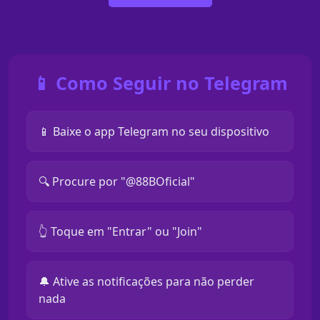
📱 Como Seguir no Telegram
📱 Baixe o app Telegram no seu dispositivo
🔍 Procure por "@88BOficial"
👆 Toque em "Entrar" ou "Join"
🔔 Ative as notificações para não perder
nada