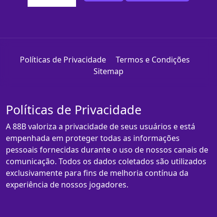
Políticas de Privacidade
Termos e Condições
Sitemap
Políticas de Privacidade
A 88B valoriza a privacidade de seus usuários e está
empenhada em proteger todas as informações
pessoais fornecidas durante o uso de nossos canais de
comunicação. Todos os dados coletados são utilizados
exclusivamente para fins de melhoria contínua da
experiência de nossos jogadores.