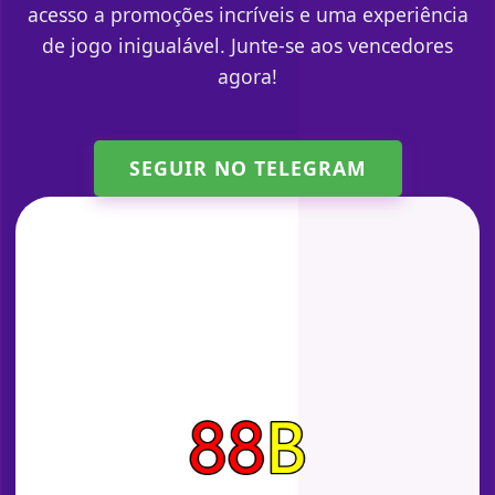
acesso a promoções incríveis e uma experiência
de jogo inigualável. Junte-se aos vencedores
agora!
SEGUIR NO TELEGRAM