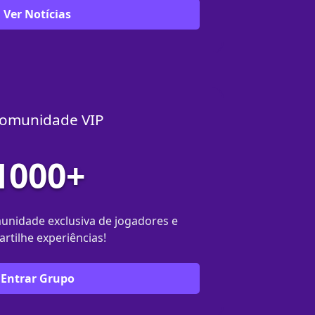
Ver Notícias
Comunidade VIP
1000+
unidade exclusiva de jogadores e
rtilhe experiências!
Entrar Grupo