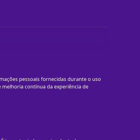
rmações pessoais fornecidas durante o uso
e melhoria contínua da experiência de