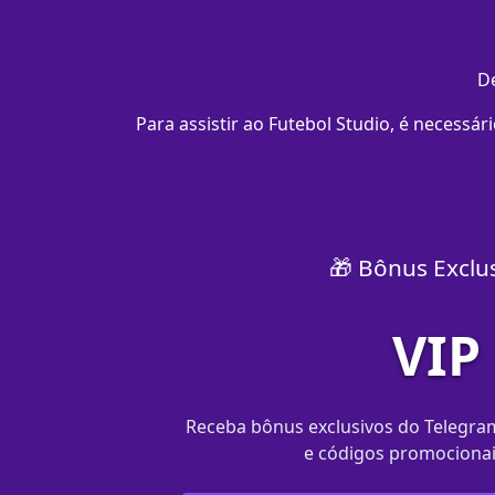
De
Para assistir ao Futebol Studio, é necessá
🎁 Bônus Exclu
VIP
Receba bônus exclusivos do Telegra
e códigos promocionai