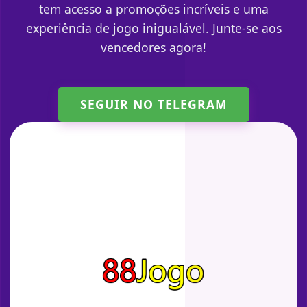
tem acesso a promoções incríveis e uma
experiência de jogo inigualável. Junte-se aos
vencedores agora!
SEGUIR NO TELEGRAM