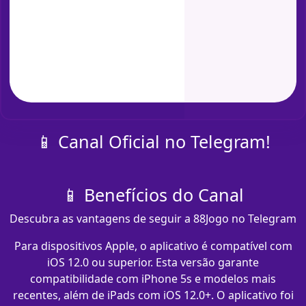
📱 Canal Oficial no Telegram!
📱 Benefícios do Canal
Descubra as vantagens de seguir a 88Jogo no Telegram
Para dispositivos Apple, o aplicativo é compatível com
iOS 12.0 ou superior. Esta versão garante
compatibilidade com iPhone 5s e modelos mais
recentes, além de iPads com iOS 12.0+. O aplicativo foi