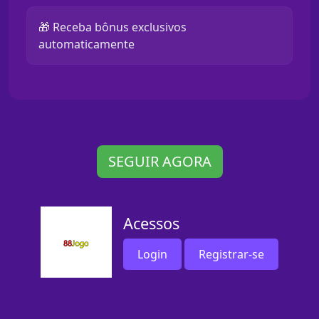
🎁 Receba bônus exclusivos
automaticamente
SEGUIR AGORA
Acessos
Login
Registrar-se