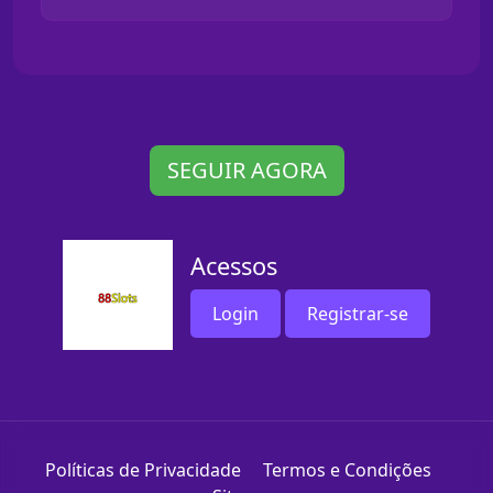
SEGUIR AGORA
Acessos
Login
Registrar-se
Políticas de Privacidade
Termos e Condições