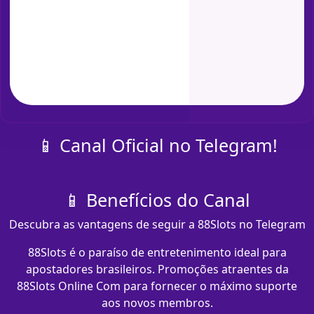
📱 Canal Oficial no Telegram!
📱 Benefícios do Canal
Descubra as vantagens de seguir a 88Slots no Telegram
88Slots é o paraíso de entretenimento ideal para
apostadores brasileiros. Promoções atraentes da
88Slots Online Com para fornecer o máximo suporte
aos novos membros.