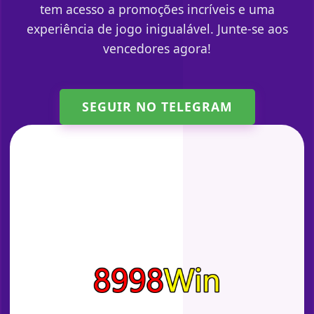
tem acesso a promoções incríveis e uma
experiência de jogo inigualável. Junte-se aos
vencedores agora!
SEGUIR NO TELEGRAM