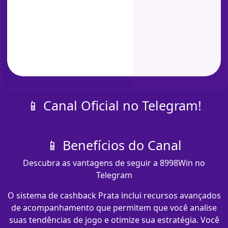
📱 Canal Oficial no Telegram!
📱 Benefícios do Canal
Descubra as vantagens de seguir a 8998Win no
Telegram
O sistema de cashback Prata inclui recursos avançados
de acompanhamento que permitem que você analise
suas tendências de jogo e otimize sua estratégia. Você