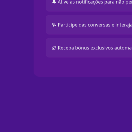
🔔 Ative as notificações para não p
💬 Participe das conversas e interaj
🎁 Receba bônus exclusivos autom