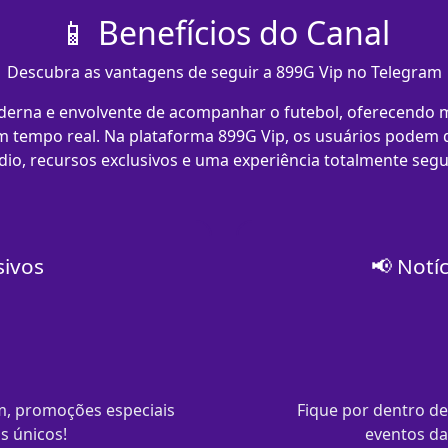
📱 Benefícios do Canal
Descubra as vantagens de seguir a 899G Vip no Telegram
erna e envolvente de acompanhar o futebol, oferecendo m
 em tempo real. Na plataforma 899G Vip, os usuários podem 
dio, recursos exclusivos e uma experiência totalmente segu
sivos
📢 Notí
m, promoções especiais
Fique por dentro d
s únicos!
eventos da