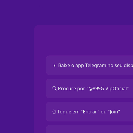
📱 Baixe o app Telegram no seu disp
🔍 Procure por "@899G VipOficial"
👆 Toque em "Entrar" ou "Join"