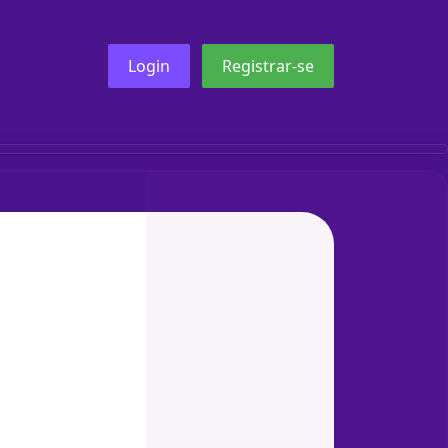
Login
Registrar-se