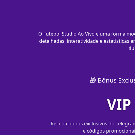
O Futebol Studio Ao Vivo é uma forma mod
detalhadas, interatividade e estatísticas
áu
🎁 Bônus Exclu
VIP
Receba bônus exclusivos do Telegra
e códigos promocionai