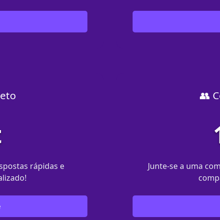
reto
👥 
t
espostas rápidas e
Junte-se a uma com
lizado!
compa
e