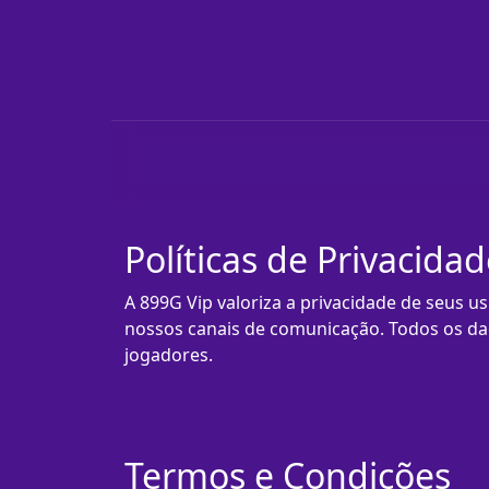
Políticas de Privacida
A 899G Vip valoriza a privacidade de seus 
nossos canais de comunicação. Todos os dad
jogadores.
Termos e Condições