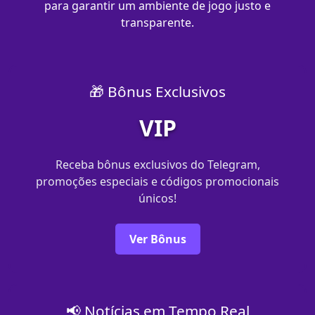
para garantir um ambiente de jogo justo e
transparente.
🎁 Bônus Exclusivos
VIP
Receba bônus exclusivos do Telegram,
promoções especiais e códigos promocionais
únicos!
Ver Bônus
📢 Notícias em Tempo Real