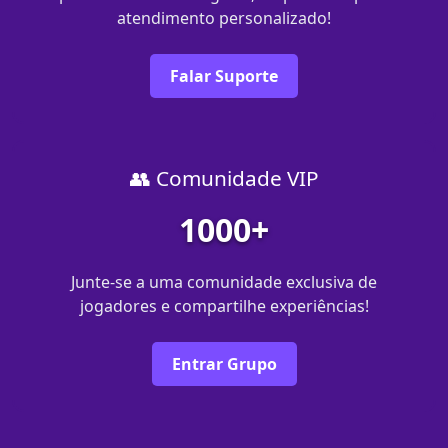
atendimento personalizado!
Falar Suporte
👥 Comunidade VIP
1000+
Junte-se a uma comunidade exclusiva de
jogadores e compartilhe experiências!
Entrar Grupo