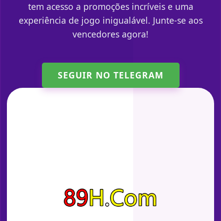
tem acesso a promoções incríveis e uma
experiência de jogo inigualável. Junte-se aos
vencedores agora!
SEGUIR NO TELEGRAM