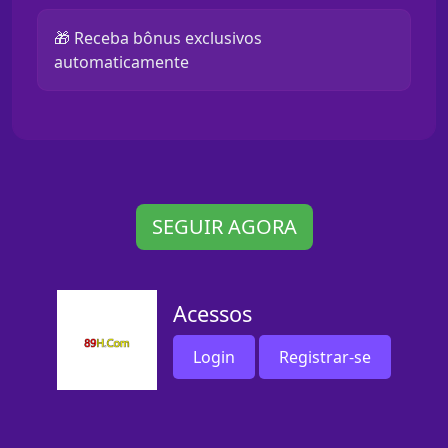
🎁 Receba bônus exclusivos
automaticamente
SEGUIR AGORA
Acessos
Login
Registrar-se