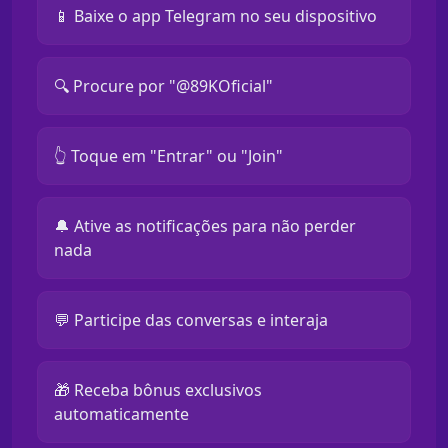
📱 Baixe o app Telegram no seu dispositivo
🔍 Procure por "@89KOficial"
👆 Toque em "Entrar" ou "Join"
🔔 Ative as notificações para não perder
nada
💬 Participe das conversas e interaja
🎁 Receba bônus exclusivos
automaticamente