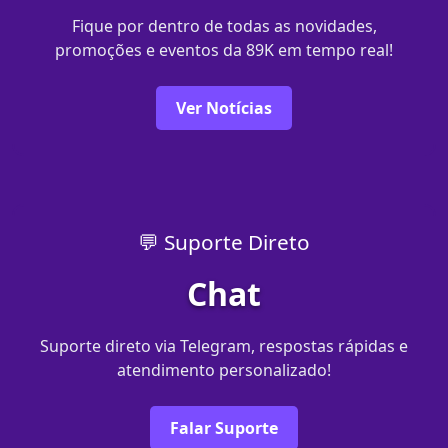
Fique por dentro de todas as novidades,
promoções e eventos da 89K em tempo real!
Ver Notícias
💬 Suporte Direto
Chat
Suporte direto via Telegram, respostas rápidas e
atendimento personalizado!
Falar Suporte