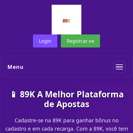
Login
Registrar-se
Menu
📱 89K A Melhor Plataforma
de Apostas
Cadastre-se na 89K para ganhar bônus no
cadastro e em cada recarga. Com a 89K, você tem