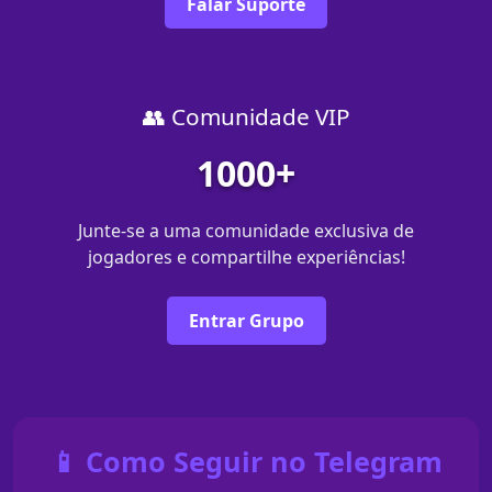
Falar Suporte
👥 Comunidade VIP
1000+
Junte-se a uma comunidade exclusiva de
jogadores e compartilhe experiências!
Entrar Grupo
📱 Como Seguir no Telegram