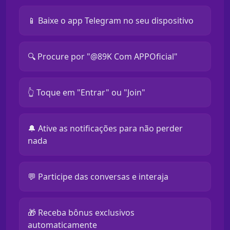
📱 Baixe o app Telegram no seu dispositivo
🔍 Procure por "@89K Com APPOficial"
👆 Toque em "Entrar" ou "Join"
🔔 Ative as notificações para não perder
nada
💬 Participe das conversas e interaja
🎁 Receba bônus exclusivos
automaticamente