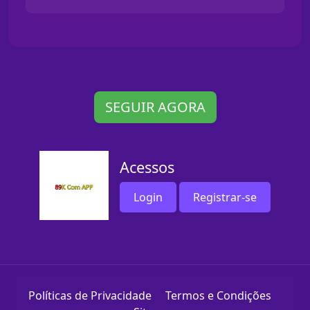
SEGUIR AGORA
Acessos
Login
Registrar-se
Políticas de Privacidade
Termos e Condições