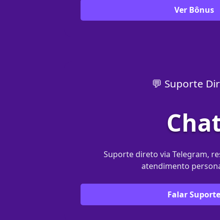
Ver Bônus
💬 Suporte Di
Cha
Suporte direto via Telegram, r
atendimento persona
Falar Suport