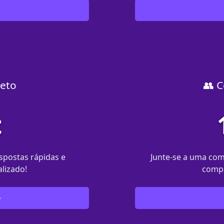
reto
👥 
t
espostas rápidas e
Junte-se a uma com
lizado!
compa
e