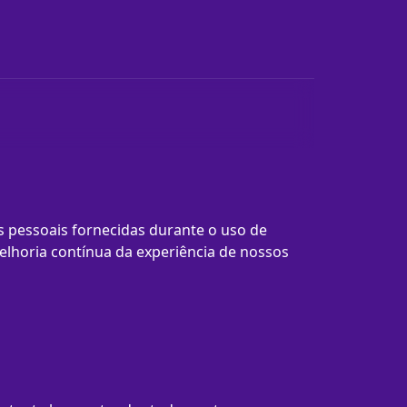
s pessoais fornecidas durante o uso de
elhoria contínua da experiência de nossos