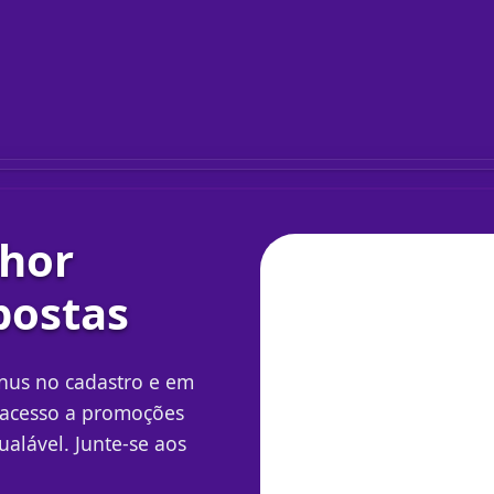
lhor
postas
nus no cadastro e em
 acesso a promoções
ualável. Junte-se aos