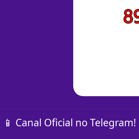
📱 Canal Oficial no Telegram!