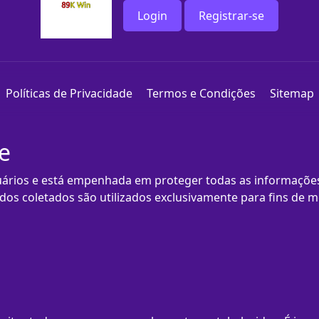
Login
Registrar-se
Políticas de Privacidade
Termos e Condições
Sitemap
de
suários e está empenhada em proteger todas as informaçõe
os coletados são utilizados exclusivamente para fins de m