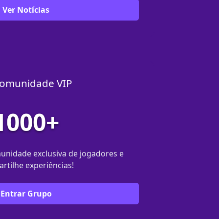
Ver Notícias
Comunidade VIP
1000+
unidade exclusiva de jogadores e
rtilhe experiências!
Entrar Grupo