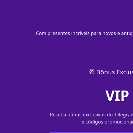
Com presentes incríveis para novos e ant
🎁 Bônus Exclu
VIP
Receba bônus exclusivos do Telegra
e códigos promocionai