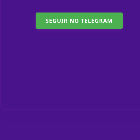
SEGUIR NO TELEGRAM