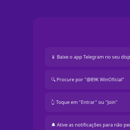
📱 Baixe o app Telegram no seu disp
🔍 Procure por "@89K WinOficial"
👆 Toque em "Entrar" ou "Join"
🔔 Ative as notificações para não p