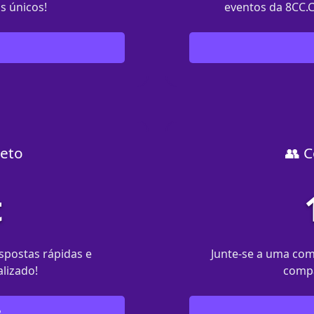
s únicos!
eventos da 8CC.
reto
👥 
t
espostas rápidas e
Junte-se a uma com
lizado!
compa
e