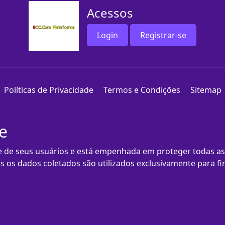
Acessos
Login
Registrar-se
Políticas de Privacidade
Termos e Condições
Sitemap
de
de de seus usuários e está empenhada em proteger todas as
 os dados coletados são utilizados exclusivamente para fi