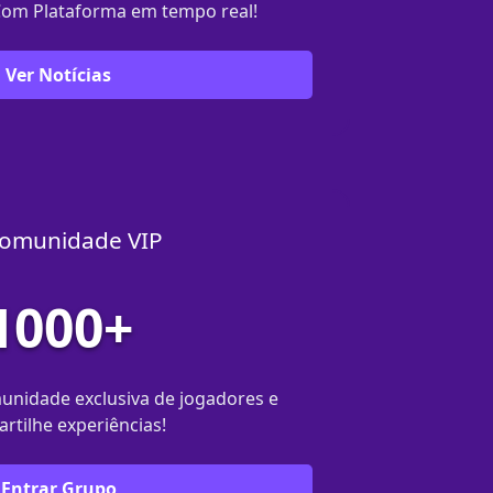
Com Plataforma em tempo real!
Ver Notícias
Comunidade VIP
1000+
unidade exclusiva de jogadores e
rtilhe experiências!
Entrar Grupo