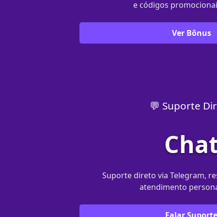
e códigos promocionai
Ver Bônus
💬 Suporte Di
Cha
Suporte direto via Telegram, r
atendimento persona
Falar Suport