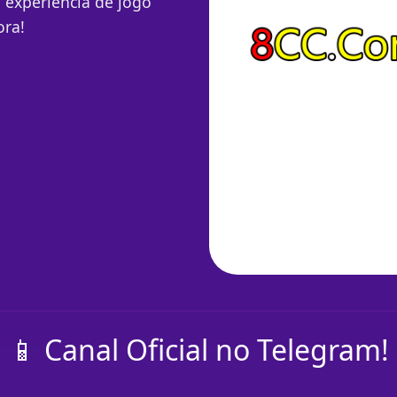
 experiência de jogo
ora!
📱 Canal Oficial no Telegram!