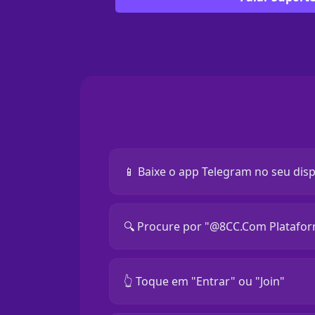
📱 Baixe o app Telegram no seu disp
🔍 Procure por "@8CC.Com Platafor
👆 Toque em "Entrar" ou "Join"