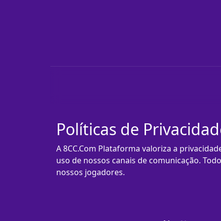
Políticas de Privacida
A 8CC.Com Plataforma valoriza a privacida
uso de nossos canais de comunicação. Todos
nossos jogadores.