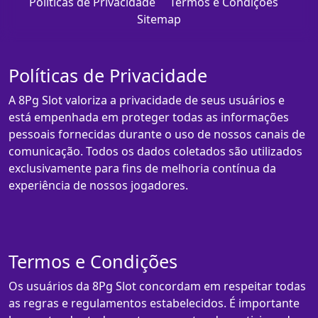
Políticas de Privacidade
Termos e Condições
Sitemap
Políticas de Privacidade
A 8Pg Slot valoriza a privacidade de seus usuários e
está empenhada em proteger todas as informações
pessoais fornecidas durante o uso de nossos canais de
comunicação. Todos os dados coletados são utilizados
exclusivamente para fins de melhoria contínua da
experiência de nossos jogadores.
Termos e Condições
Os usuários da 8Pg Slot concordam em respeitar todas
as regras e regulamentos estabelecidos. É importante