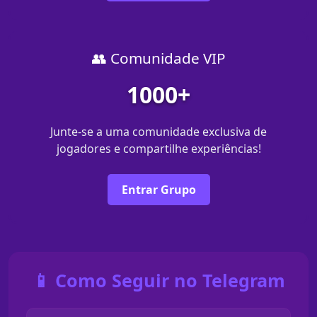
👥 Comunidade VIP
1000+
Junte-se a uma comunidade exclusiva de
jogadores e compartilhe experiências!
Entrar Grupo
📱 Como Seguir no Telegram