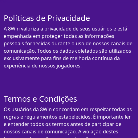
Políticas de Privacidade
A 8Win valoriza a privacidade de seus usuários e está
empenhada em proteger todas as informações
pessoais fornecidas durante o uso de nossos canais de
comunicação. Todos os dados coletados são utilizados
exclusivamente para fins de melhoria contínua da
experiência de nossos jogadores.
Termos e Condições
Os usuários da 8Win concordam em respeitar todas as
regras e regulamentos estabelecidos. É importante ler
e entender todos os termos antes de participar de
nossos canais de comunicação. A violação destes