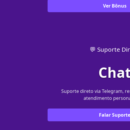
Ver Bônus
💬 Suporte Di
Cha
Suporte direto via Telegram, r
atendimento persona
Falar Suport