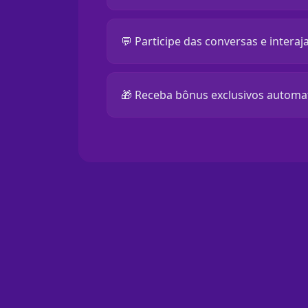
💬 Participe das conversas e interaj
🎁 Receba bônus exclusivos autom