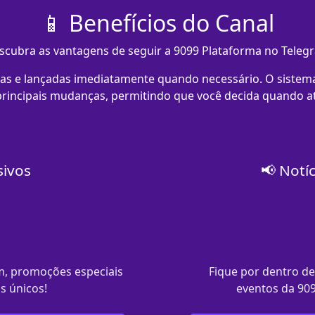
📱 Benefícios do Canal
scubra as vantagens de seguir a 9099 Plataforma no Teleg
das e lançadas imediatamente quando necessário. O sistema
principais mudanças, permitindo que você decida quando atu
sivos
📢 Notí
m, promoções especiais
Fique por dentro d
s únicos!
eventos da 90