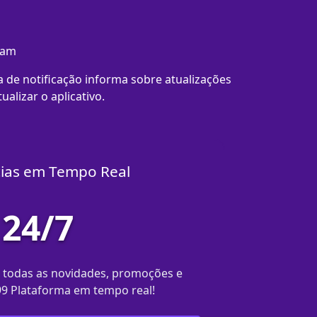
ram
 de notificação informa sobre atualizações
alizar o aplicativo.
cias em Tempo Real
24/7
e todas as novidades, promoções e
99 Plataforma em tempo real!