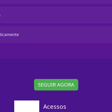
a
aticamente
SEGUIR AGORA
Acessos