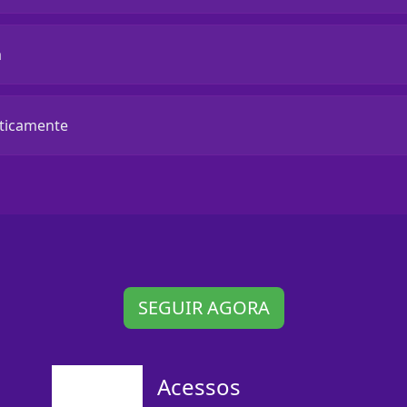
a
aticamente
SEGUIR AGORA
Acessos