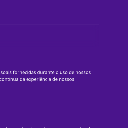
ssoais fornecidas durante o uso de nossos
 contínua da experiência de nossos