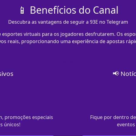
📱 Benefícios do Canal
Descubra as vantagens de seguir a 93E no Telegram
 esportes virtuais para os jogadores desfrutarem. Os espor
os reais, proporcionando uma experiência de apostas rápid
sivos
📢 Notí
m, promoções especiais
Fique por dentro d
s únicos!
eventos