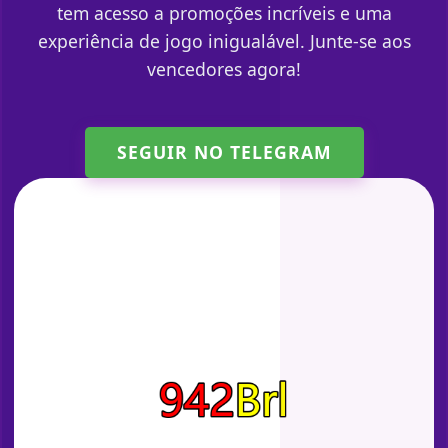
tem acesso a promoções incríveis e uma
experiência de jogo inigualável. Junte-se aos
vencedores agora!
SEGUIR NO TELEGRAM