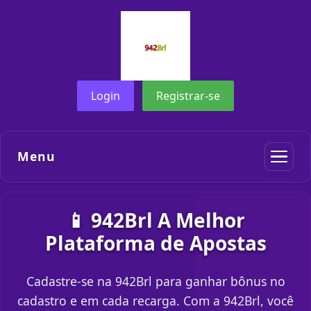
Login
Registrar-se
Menu
📱 942Brl A Melhor
Plataforma de Apostas
Cadastre-se na 942Brl para ganhar bônus no
cadastro e em cada recarga. Com a 942Brl, você